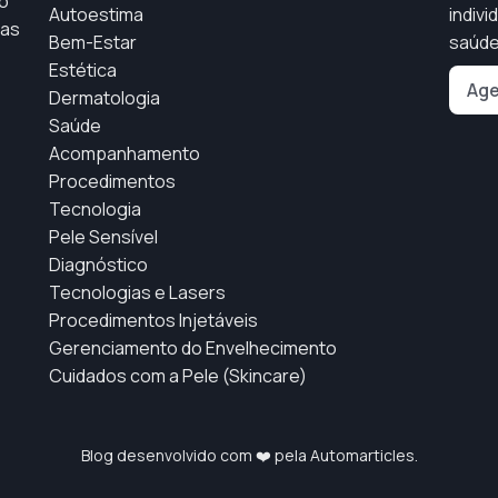
o
Autoestima
indiv
cas
Bem-Estar
saúde 
Estética
Age
Dermatologia
Saúde
Acompanhamento
Procedimentos
Tecnologia
Pele Sensível
Diagnóstico
Tecnologias e Lasers
Procedimentos Injetáveis
Gerenciamento do Envelhecimento
Cuidados com a Pele (Skincare)
Blog desenvolvido com ❤️ pela
Automarticles
.